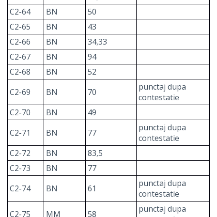
C2-64
BN
50
C2-65
BN
43
C2-66
BN
34,33
C2-67
BN
94
C2-68
BN
52
punctaj dupa
C2-69
BN
70
contestatie
C2-70
BN
49
punctaj dupa
C2-71
BN
77
contestatie
C2-72
BN
83,5
C2-73
BN
77
punctaj dupa
C2-74
BN
61
contestatie
punctaj dupa
C2-75
MM
58