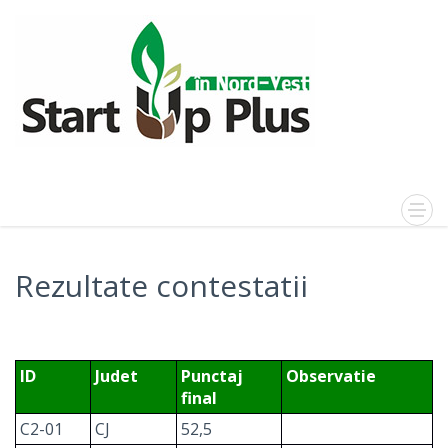
Rezultate contestatii
ID
Judet
Punctaj
Observatie
final
C2-01
CJ
52,5