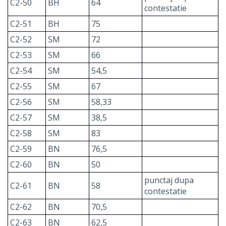
C2-50
BH
64
contestatie
C2-51
BH
75
C2-52
SM
72
C2-53
SM
66
C2-54
SM
54,5
C2-55
SM
67
C2-56
SM
58,33
C2-57
SM
38,5
C2-58
SM
83
C2-59
BN
76,5
C2-60
BN
50
punctaj dupa
C2-61
BN
58
contestatie
C2-62
BN
70,5
C2-63
BN
62,5