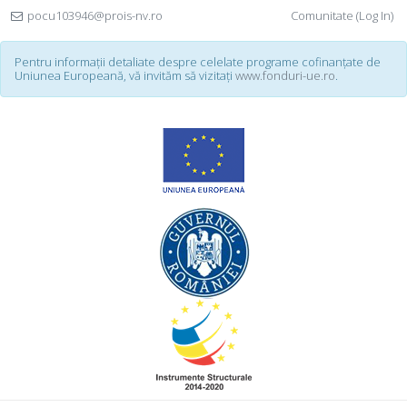
pocu103946@prois-nv.ro
Comunitate (Log In)
Pentru informații detaliate despre celelate programe cofinanțate de
Uniunea Europeană, vă invităm să vizitați
www.fonduri-ue.ro
.