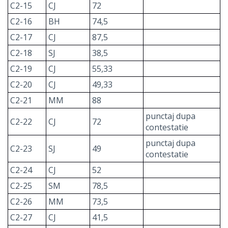
C2-15
CJ
72
C2-16
BH
74,5
C2-17
CJ
87,5
C2-18
SJ
38,5
C2-19
CJ
55,33
C2-20
CJ
49,33
C2-21
MM
88
punctaj dupa
C2-22
CJ
72
contestatie
punctaj dupa
C2-23
SJ
49
contestatie
C2-24
CJ
52
C2-25
SM
78,5
C2-26
MM
73,5
C2-27
CJ
41,5