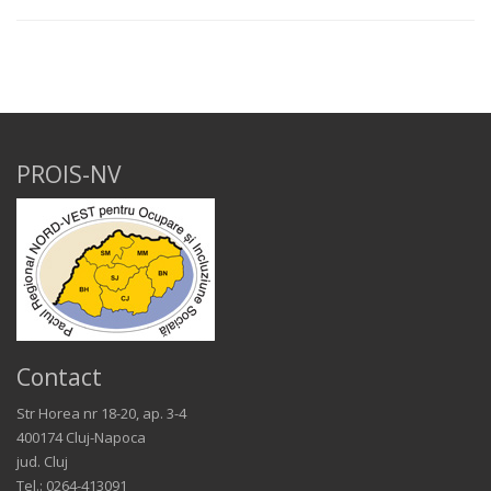
PROIS-NV
Contact
Str Horea nr 18-20, ap. 3-4
400174 Cluj-Napoca
jud. Cluj
Tel.: 0264-413091