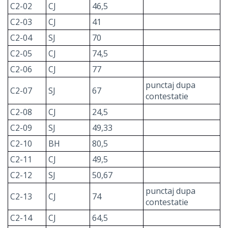
C2-02
CJ
46,5
C2-03
CJ
41
C2-04
SJ
70
C2-05
CJ
74,5
C2-06
CJ
77
punctaj dupa
C2-07
SJ
67
contestatie
C2-08
CJ
24,5
C2-09
SJ
49,33
C2-10
BH
80,5
C2-11
CJ
49,5
C2-12
SJ
50,67
punctaj dupa
C2-13
CJ
74
contestatie
C2-14
CJ
64,5