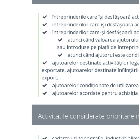
întreprinderile care îşi desfăşoară acti
întreprinderilor care îşi desfăşoară a
întreprinderilor care-şi desfășoară act
atunci când valoarea ajutorului 
sau introduse pe piaţă de întreprind
atunci când ajutorul este condiţ
ajutoarelor destinate activităţilor leg
exportate, ajutoarelor destinate înfiinţării
export;
ajutoarelor condiționate de utilizarea
ajutoarelor acordate pentru achiziţia 
Activitatile considerate prioritare 
cadastru si topografie, industria alime