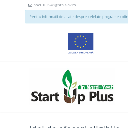
pocu103946@prois-nv.ro
Pentru informații detaliate despre celelate programe cofi