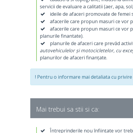
servicii de evaluare a calitatii (aer, apa, 
ideile de afaceri promovate de femei 
afacerile care propun masuri ce vor pr
afacerile care propun masuri ce vor pr
planurile finantate).
planurile de afaceri care prevăd activ
autovehiculelor și motocicletelor, cu exce
planurilor de afaceri finanțate.
! Pentru o informare mai detaliata cu privire
Mai trebui sa stii si ca:
Întreprinderile nou înființate vor treb