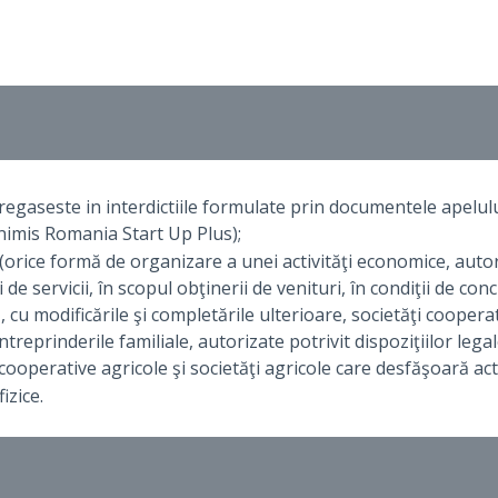
regaseste in interdictiile formulate prin documentele apelului
nimis Romania Start Up Plus);
orice formă de organizare a unei activităţi economice, autori
 de servicii, în scopul obţinerii de venituri, în condiţii de co
, cu modificările şi completările ulterioare, societăţi coopera
 întreprinderile familiale, autorizate potrivit dispoziţiilor leg
 cooperative agricole şi societăţi agricole care desfăşoară ac
izice.