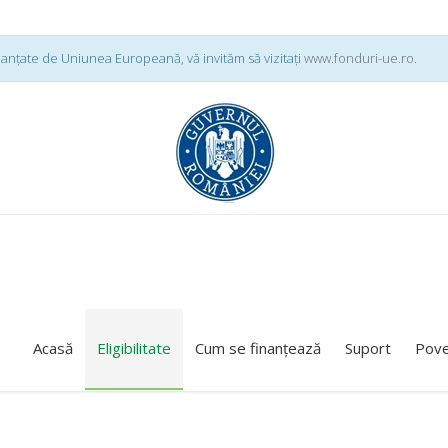
nanțate de Uniunea Europeană, vă invităm să vizitați
www.fonduri-ue.ro
.
Acasă
Eligibilitate
Cum se finanțează
Suport
Pove