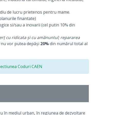
ediu de lucru prietenos pentru mame.
planurile finantate)
ice si/sau a inovarii (cel putin 10% din
rț cu ridicata și cu amănuntul; repararea
nu vor putea depăși
20%
din numărul total al
sectiunea Coduri CAEN
cru în mediul urban, în regiunea de dezvoltare