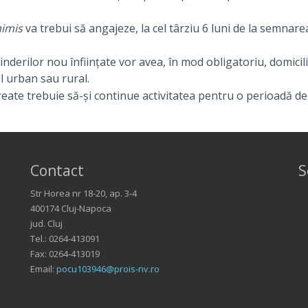
imis
va trebui să angajeze, la cel târziu 6 luni de la semnar
nderilor nou înființate vor avea, în mod obligatoriu, domicil
l urban sau rural.
reate trebuie să-și continue activitatea pentru o perioadă d
Contact
S
Str Horea nr 18-20, ap. 3-4
400174 Cluj-Napoca
jud. Cluj
Tel.: 0264-413091
Fax: 0264-413019
Email:
pocu103946@prois-nv.ro