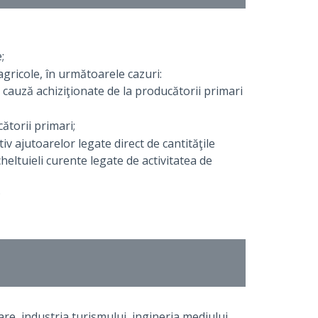
;
agricole, în următoarele cazuri:
n cauză achiziţionate de la producătorii primari
ătorii primari;
iv ajutoarelor legate direct de cantităţile
cheltuieli curente legate de activitatea de
;
are, industria turismului, ingineria mediului,