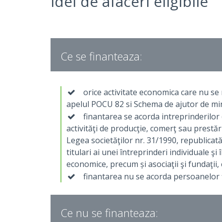
Idei de afaceri eligibile
Ce se finanteaza:
orice activitate economica care nu se 
apelul POCU 82 si Schema de ajutor de mi
finantarea se acorda intreprinderilor (
activităţi de producţie, comerţ sau prestări
Legea societăţilor nr. 31/1990, republicată
titulari ai unei întreprinderi individuale şi
economice, precum și asociaţii şi fundaţii,
finantarea nu se acorda persoanelor f
Ce nu se finanteaza: