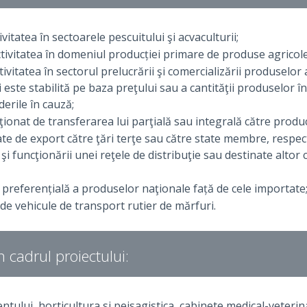
vitatea în sectoarele pescuitului şi acvaculturii;
ctivitatea în domeniul producției primare de produse agricole
ivitatea în sectorul prelucrării şi comercializării produselor 
este stabilită pe baza preţului sau a cantităţii produselor î
erile în cauză;
ionat de transferarea lui parţială sau integrală către produc
ate de export către ţări terţe sau către state membre, respect
 şi funcţionării unei reţele de distribuţie sau destinate altor 
 preferențială a produselor naţionale față de cele importate
de vehicule de transport rutier de mărfuri.
in cadrul proiectului:
ntului, horticultura si peisagistica, cabinete medical-veterin