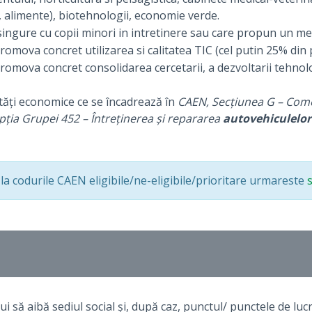
sol, alimente), biotehnologii, economie verde.
singure cu copii minori in intretinere sau care propun un m
omova concret utilizarea si calitatea TIC (cel putin 25% din 
omova concret consolidarea cercetarii, a dezvoltarii tehnolog
ități economice ce se încadrează în
CAEN, Secțiunea G – Come
pția Grupei 452 – Întreținerea și repararea
autovehiculelor
 la codurile CAEN eligibile/ne-eligibile/prioritare urmareste
ui să aibă sediul social și, după caz, punctul/ punctele de lu